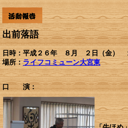
出前落語
日時：平成２６年 ８月 ２日（金）
場所：
ライフコミューン大宮東
口 演：
「牛ほめ