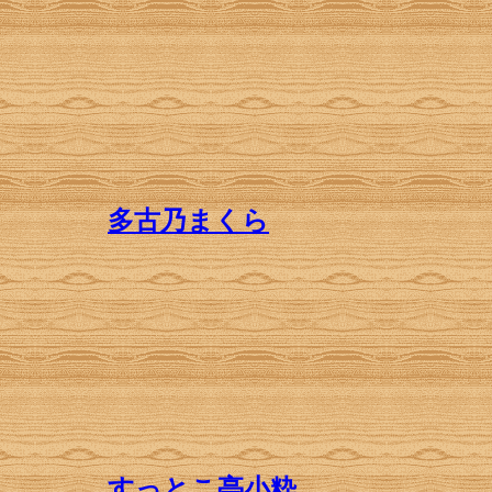
」
多古乃まくら
」
すっとこ亭小粋