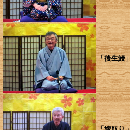
「後生鰻
「嫁取り