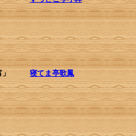
富」
寝てま亭歌鳳