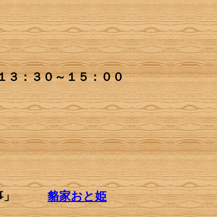
） １３：３０～１５：００
事」
貉家おと姫