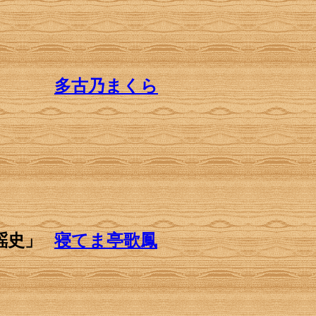
」
多古乃まくら
謡史」
寝てま亭歌鳳