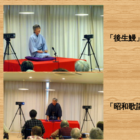
「後生鰻
「昭和歌