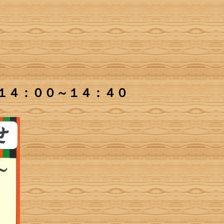
１４：００～１４：４０