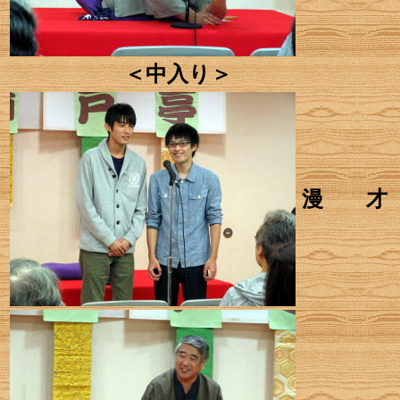
＜中入り＞
漫 才