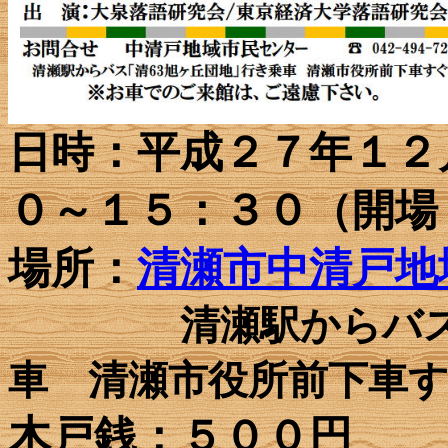
日時：平成２７年１２
０～１５：３０（開場
場所：
清瀬市中清戸地
清瀬駅からバス
車 清瀬市役所前下車
木戸銭：５００円