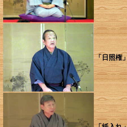
「日照権
「紙入れ