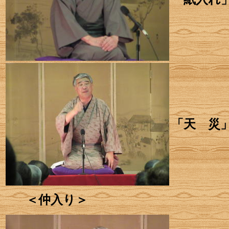
「天 災
＜仲入り＞