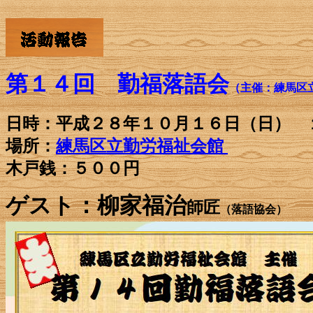
第１４回 勤福落語会
（主催：練馬区
日時：平成２８年１０月１６日（日） 
場所：
練馬区立勤労福祉会館
木戸銭：５００円
ゲスト：柳家福治
師匠
（落語協会）