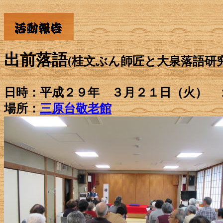
出前落語
(桂文ぶん師匠と大泉落語研
日時：平成２９年 ３月２１日（火） 
場所：
三原台敬老館