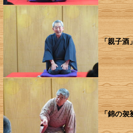
「親子酒
「錦の袈