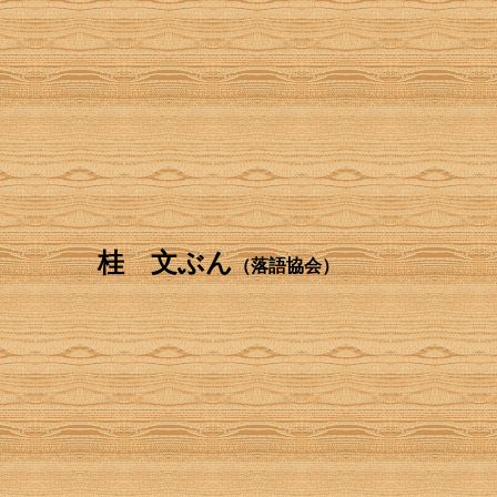
」
桂 文ぶん
（落語協会）