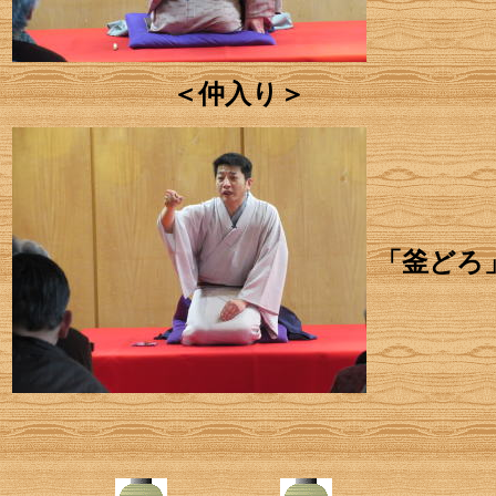
＜仲入り＞
「釜どろ