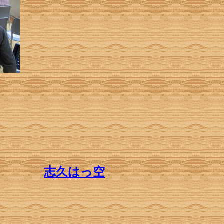
」
志久はっ空