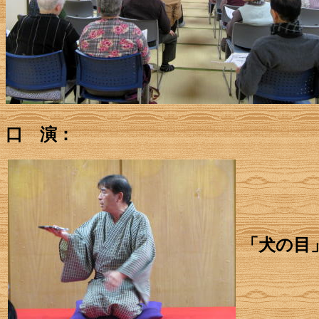
口 演：
「犬の目