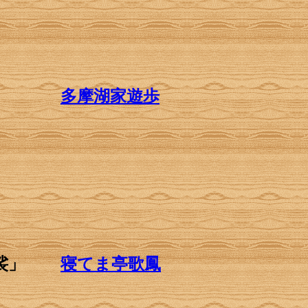
」
多摩湖家遊歩
裟」
寝てま亭歌鳳